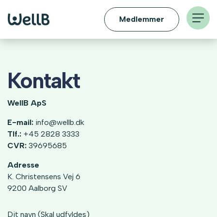
Medlemmer
Kontakt
WellB ApS
E-mail:
info@wellb.dk
Tlf.:
+45 2828 3333
CVR:
39695685
Adresse
K. Christensens Vej 6
9200 Aalborg SV
Dit navn (Skal udfyldes)