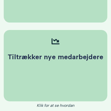
Med WellB Platform får medarbejderne adgang til
fysiske og sociale aktiviteter, som øger trivsel,
skaber en positiv arbejdskultur og fremmer loyalitet.
Klik for at se hvordan
Tiltrækker nye medarbejdere
Tiltrækker nye
medarbejdere
WellB Platform viser potentielle medarbejdere, at I
investerer i medarbejderes sundhed og trivsel,
hvilket signalerer en attraktiv og moderne
arbejdsplads.
Klik for at se hvordan